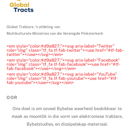
a
s
e
l
Global Trablare, 'n afdeling van
e
Multikulturele Ministries van die Verenigde Pinksterkerk
a
<em style="color:#d9a827;"><svg aria-label="Twitter"
v
role="img" class="tf_fa tf-fab-twitter"><use href="#tf-fab-
twitter"></use></svg></em>
e
<em style="color:#d9a827;"><svg aria-label="Facebook"
t
role="img" class="tf_fa tf-fab-facebook"><use href="#tf-
fab-facebook"></use></svg></em>
h
<em style="color:#d9a827;"><svg aria-label="YouTube"
role="img" class="tf_fa tf-fab-youtube"><use href="#tf-
i
fab-youtube"></use></svg></em>
s
f
OOR
i
Ons doel is om soveel Bybelse waarheid beskikbaar te
e
maak as moontlik in die vorm van elektroniese trablare,
l
Bybelstudies, en dissipelskap-materiaal.
d
b