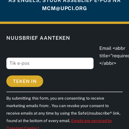
AS ENGELS, STUUR ASSEBLIEF E-POS NA
MCM@UPCI.ORG
NUUSBRIEF AANTEKEN
Email <abbr
title="require
</abbr>
C
By submitting this form, you are consenting to receive
o
marketing emails from: . You can revoke your consent to
n
receive emails at any time by using the SafeUnsubscribe® link,
s
found at the bottom of every email.
Emails are serviced by
t
Constant Contact