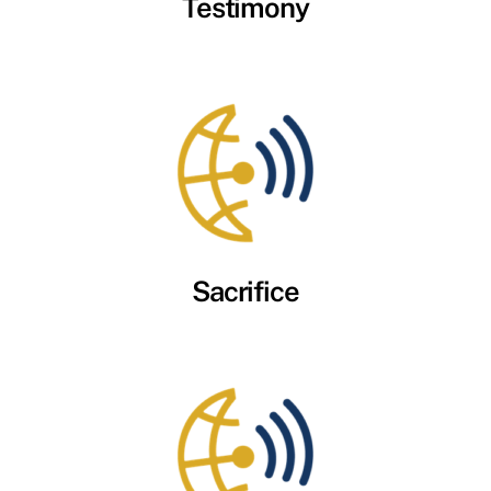
Testimony
Sacrifice