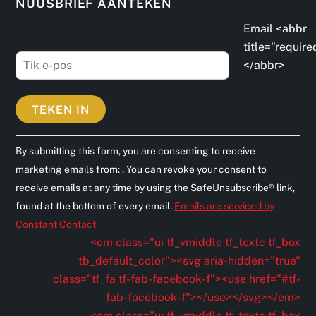
NUUSBRIEF AANTEKEN
Email <abbr
title="require
</abbr>
C
By submitting this form, you are consenting to receive
o
marketing emails from: . You can revoke your consent to
n
receive emails at any time by using the SafeUnsubscribe® link,
s
found at the bottom of every email.
Emails are serviced by
t
Constant Contact
a
<em class="ui tf_vmiddle tf_textc tf_box
n
tb_default_color"><svg aria-hidden="true"
t
class="tf_fa tf-fab-facebook-f"><use href="#tf-
C
fab-facebook-f"></use></svg></em>
o
<em class="ui tf_vmiddle tf_textc tf_box